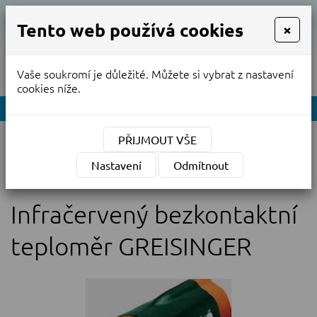
Tento web používá cookies
×
Vaše soukromí je důležité. Můžete si vybrat z nastavení
MENU
cookies níže.
NABÍDKA
Úvodní stránka
»
PŘIJMOUT VŠE
Prodej nových kalibrovaných měřidel
»
Teploměry
Nastavení
Odmítnout
»
Infračervený bezkontaktní teploměr GREISINGER
Infračervený bezkontaktní
teploměr GREISINGER