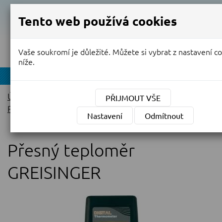
Tento web používá cookies
Vaše soukromí je důležité. Můžete si vybrat z nastavení c
MENU
níže.
NABÍDKA
Úvodní stránka
»
PŘIJMOUT VŠE
Prodej nových kalibrovaných měřidel
»
Teploměry
Nastavení
Odmítnout
»
Přesný teploměr GREISINGER
Přesný teploměr
GREISINGER