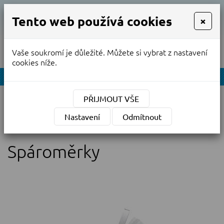
Tento web používá cookies
×
Vaše soukromí je důležité. Můžete si vybrat z nastavení
MENU
cookies níže.
NABÍDKA
Úvodní stránka
»
PŘIJMOUT VŠE
Prodej nových kalibrovaných měřidel
»
Měrky
»
Nastavení
Odmítnout
Spároměrky
Spároměrky