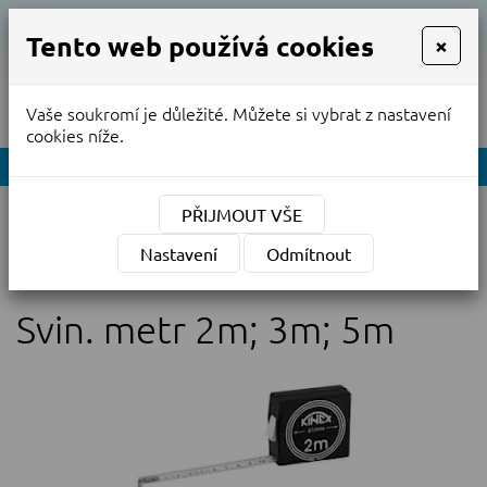
Tento web používá cookies
×
Vaše soukromí je důležité. Můžete si vybrat z nastavení
MENU
cookies níže.
NABÍDKA
Úvodní stránka
»
PŘIJMOUT VŠE
Prodej nových kalibrovaných měřidel
»
Metry
»
Nastavení
Odmítnout
Svin. metr 2m; 3m; 5m
Svin. metr 2m; 3m; 5m